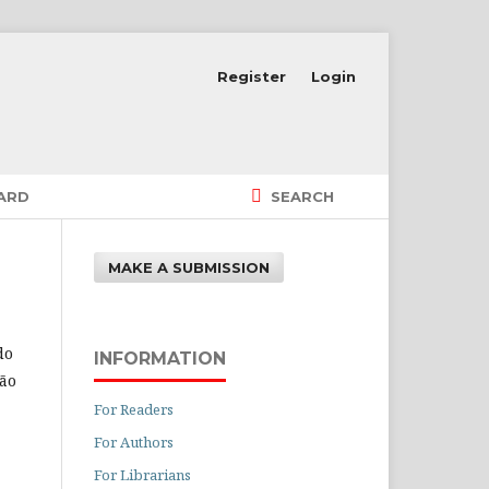
Register
Login
OARD
SEARCH
MAKE A SUBMISSION
do
INFORMATION
ção
For Readers
For Authors
For Librarians