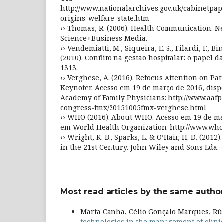
http://www.nationalarchives.gov.uk/cabinetpap
origins-welfare-state.htm
›› Thomas, R. (2006). Health Communication. N
Science+Business Media.
›› Vendemiatti, M., Siqueira, E. S., Filardi, F., Bin
(2010). Conflito na gestão hospitalar: o papel d
1313.
›› Verghese, A. (2016). Refocus Attention on Pa
Keynoter. Acesso em 19 de março de 2016, dis
Academy of Family Physicians: http://www.aafp
congress-fmx/20151005fmx-verghese.html
›› WHO (2016). About WHO. Acesso em 19 de ma
em World Health Organization: http://www.who.
›› Wright, K. B., Sparks, L. & O’Hair, H. D. (20
in the 21st Century. John Wiley and Sons Lda.
Most read articles by the same author
Marta Canha, Célio Gonçalo Marques, R
technologies in the management of clin