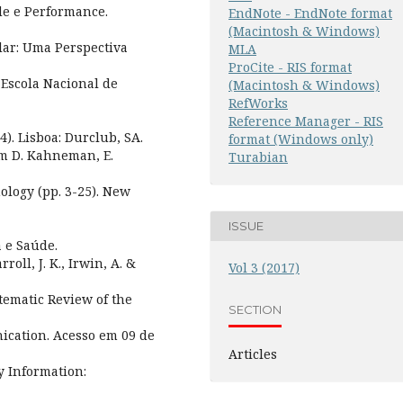
ade e Performance.
EndNote - EndNote format
(Macintosh & Windows)
alar: Uma Perspectiva
MLA
ProCite - RIS format
 Escola Nacional de
(Macintosh & Windows)
RefWorks
Reference Manager - RIS
4). Lisboa: Durclub, SA.
format (Windows only)
Em D. Kahneman, E.
Turabian
ology (pp. 3-25). New
ISSUE
a e Saúde.
rroll, J. K., Irwin, A. &
Vol 3 (2017)
tematic Review of the
SECTION
ication. Acesso em 09 de
Articles
y Information: