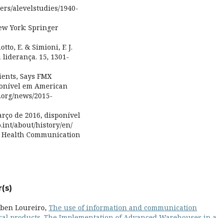
ers/alevelstudies/1940-
ew York: Springer
otto, E. & Simioni, F. J.
a liderança. 15, 1301-
tients, Says FMX
ponível em American
.org/news/2015-
rço de 2016, disponível
int/about/history/en/
12). Health Communication
(s)
úben Loureiro,
The use of information and communication
ical products. The Implementation of Advanced Warehouses in a