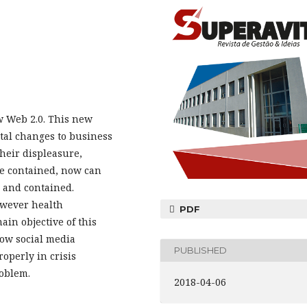
w Web 2.0. This new
tal changes to business
heir displeasure,
re contained, now can
d and contained.
owever health
PDF
ain objective of this
low social media
PUBLISHED
roperly in crisis
roblem.
2018-04-06