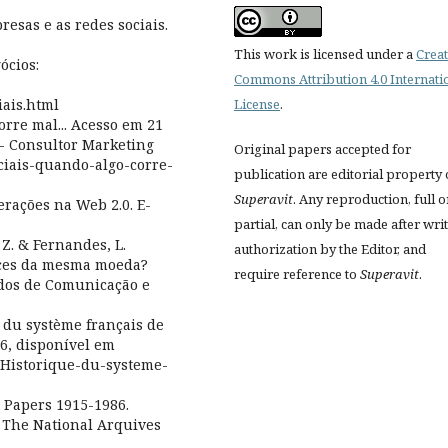
presas e as redes sociais.
This work is licensed under a
Creat
ócios:
Commons Attribution 4.0 Internati
License
.
ais.html
corre mal... Acesso em 21
 - Consultor Marketing
Original papers accepted for
ociais-quando-algo-corre-
publication are editorial property 
Superavit
. Any reproduction, full o
terações na Web 2.0. E-
partial, can only be made after wri
, Z. & Fernandes, L.
authorization by the Editor, and
faces da mesma moeda?
require reference to
Superavit
.
udos de Comunicação e
e du système français de
16, disponível em
fr/Historique-du-systeme-
t Papers 1915-1986.
 The National Arquives