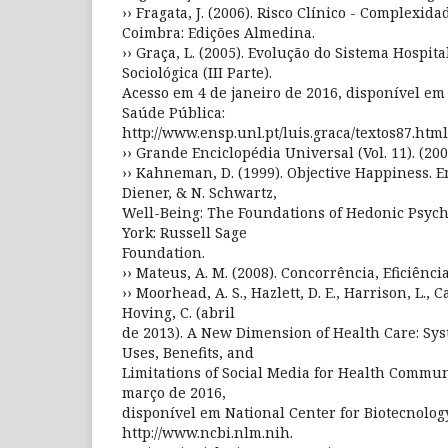
›› Fragata, J. (2006). Risco Clínico - Complexid
Coimbra: Edições Almedina.
›› Graça, L. (2005). Evolução do Sistema Hospit
Sociológica (III Parte).
Acesso em 4 de janeiro de 2016, disponível em
Saúde Pública:
http://www.ensp.unl.pt/luis.graca/textos87.html
›› Grande Enciclopédia Universal (Vol. 11). (200
›› Kahneman, D. (1999). Objective Happiness. 
Diener, & N. Schwartz,
Well-Being: The Foundations of Hedonic Psych
York: Russell Sage
Foundation.
›› Mateus, A. M. (2008). Concorrência, Eficiênci
›› Moorhead, A. S., Hazlett, D. E., Harrison, L., Ca
Hoving, C. (abril
de 2013). A New Dimension of Health Care: Sys
Uses, Benefits, and
Limitations of Social Media for Health Commun
março de 2016,
disponível em National Center for Biotecnolog
http://www.ncbi.nlm.nih.