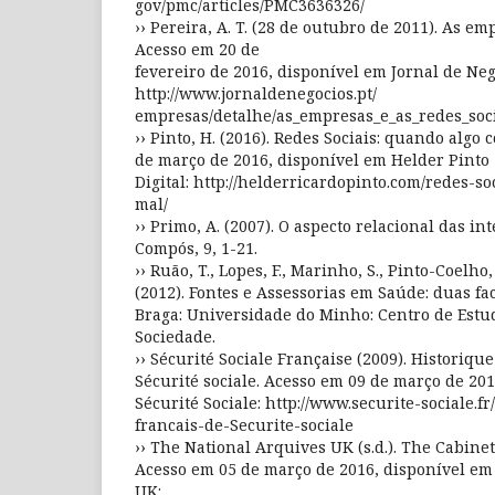
gov/pmc/articles/PMC3636326/
›› Pereira, A. T. (28 de outubro de 2011). As em
Acesso em 20 de
fevereiro de 2016, disponível em Jornal de Neg
http://www.jornaldenegocios.pt/
empresas/detalhe/as_empresas_e_as_redes_soci
›› Pinto, H. (2016). Redes Sociais: quando algo 
de março de 2016, disponível em Helder Pinto
Digital: http://helderricardopinto.com/redes-s
mal/
›› Primo, A. (2007). O aspecto relacional das in
Compós, 9, 1-21.
›› Ruão, T., Lopes, F., Marinho, S., Pinto-Coelho
(2012). Fontes e Assessorias em Saúde: duas 
Braga: Universidade do Minho: Centro de Est
Sociedade.
›› Sécurité Sociale Française (2009). Historiqu
Sécurité sociale. Acesso em 09 de março de 20
Sécurité Sociale: http://www.securite-sociale.
francais-de-Securite-sociale
›› The National Arquives UK (s.d.). The Cabine
Acesso em 05 de março de 2016, disponível em
UK: