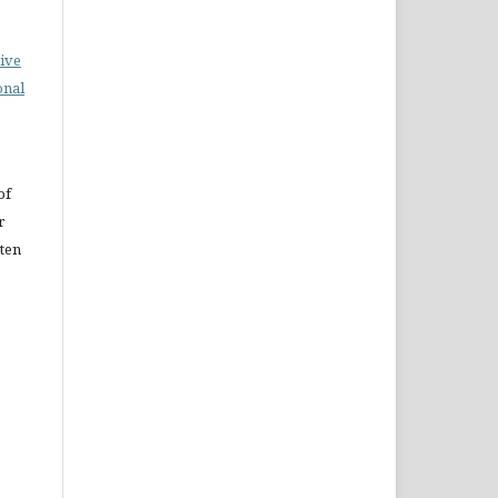
ive
onal
of
r
tten