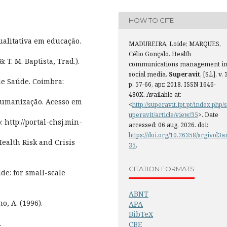
HOW TO CITE
qualitativa em educação.
MADUREIRA, Loide; MARQUES,
Célio Gonçalo. Health
& T. M. Baptista, Trad.).
communications management i
social media.
Superavit
, [S.l.], v. 
 de Saúde. Coimbra:
p. 57-66, apr. 2018. ISSN 1646-
480X. Available at:
 Humanização. Acesso em
<
http://superavit.ipt.pt/index.php/s
uperavit/article/view/35
>. Date
 http://portal-chsj.min-
accessed: 06 aug. 2026. doi:
https://doi.org/10.26358/srgivol3a
 Health Risk and Crisis
35
.
CITATION FORMATS
de: for small-scale
ABNT
no, A. (1996).
APA
BibTeX
.
CBE